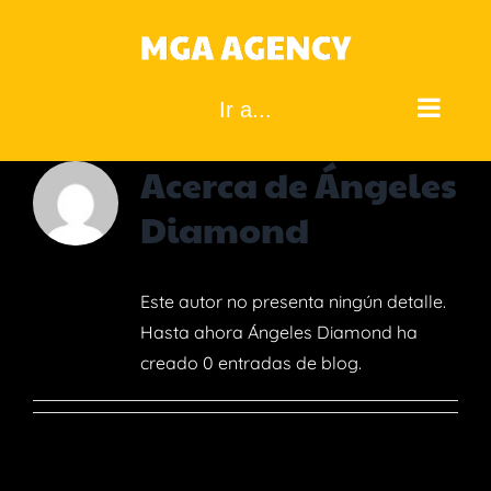
Saltar
al
contenido
Ir a...
Acerca de
Ángeles
Diamond
Este autor no presenta ningún detalle.
Hasta ahora Ángeles Diamond ha
creado 0 entradas de blog.