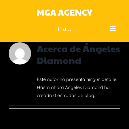
Saltar
al
contenido
Ir a...
Acerca de
Ángeles
Diamond
Este autor no presenta ningún detalle.
Hasta ahora Ángeles Diamond ha
creado 0 entradas de blog.