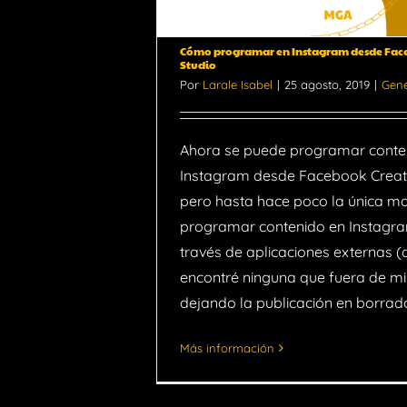
icias
Cómo programar en Instagram desde Fac
Studio
Por
Larale Isabel
|
25 agosto, 2019
|
Gene
Ahora se puede programar conte
Instagram desde Facebook Creato
pero hasta hace poco la única m
programar contenido en Instagra
través de aplicaciones externas (
encontré ninguna que fuera de m
dejando la publicación en borrador
Más información