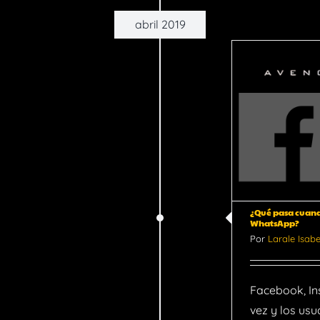
abril 2019
Qué pasa cuando se
caen Facebook,
Instagram y
WhatsApp?
General
Noticias
¿Qué pasa cuand
WhatsApp?
Por
Larale Isabe
Facebook, In
vez y los usu