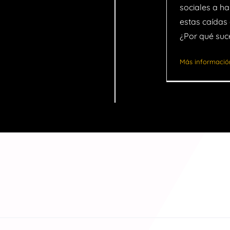
sociales a h
estas caídas 
¿Por qué su
Más informació