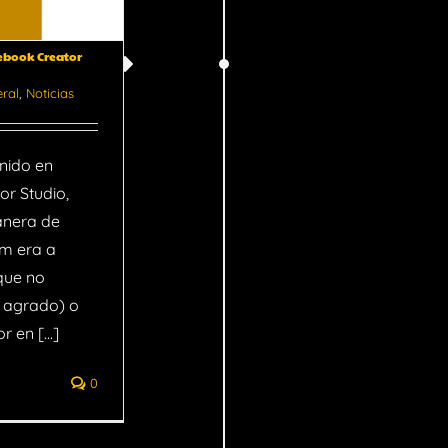
ebook Creator
ral
,
Noticias
nido en
r Studio,
anera de
m era a
que no
i agrado) o
 en [...]
0