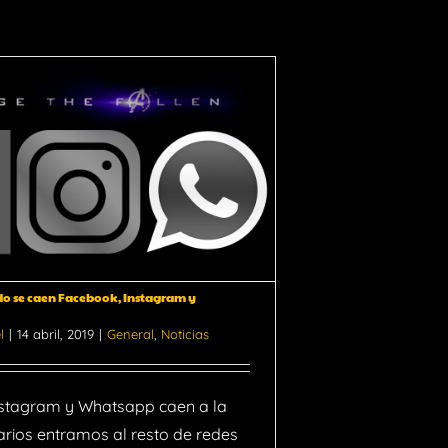
o se caen Facebook, Instagram y
l
|
14 abril, 2019
|
General
,
Noticias
stagram y Whatsapp caen a la
arios entramos al resto de redes