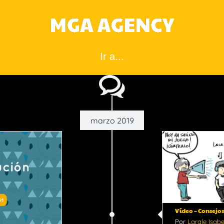
Ir a...
marzo 2019
deo – Consejos sobre
Redes Sociales para
Indies
Consejos
Noticias
Vídeo
Vídeo – Consejos
Por
Larale Isabe