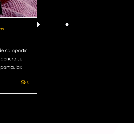
ias
de compartir
general, y
articular.
0