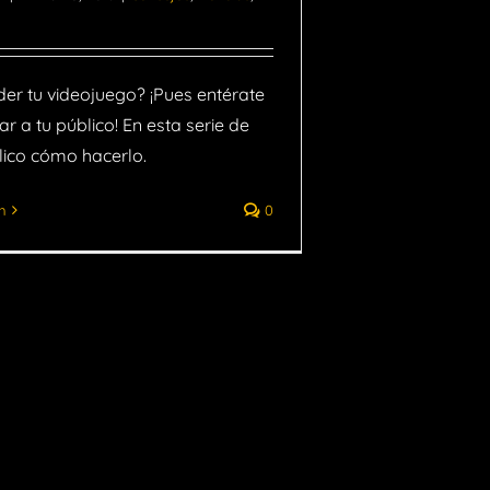
der tu videojuego? ¡Pues entérate
r a tu público! En esta serie de
lico cómo hacerlo.
n
0