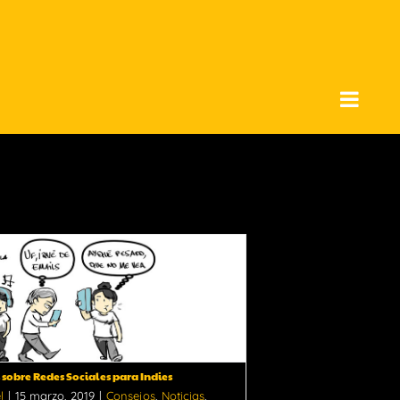
 sobre Redes Sociales para Indies
l
|
15 marzo, 2019
|
Consejos
,
Noticias
,