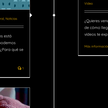
Vídeo
ral
,
Noticias
¿Quieres ven
de cómo llega
vídeos te exp
es está
 podemos
Más informació
 ¿Para qué se
1